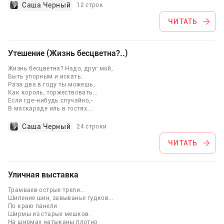
Саша Черный
12 строк
ЧИТАТЬ
Утешение (Жизнь бесцветна?..)
Жизнь бесцветна? Надо, друг мой,
Быть упорным и искать:
Раза два в году ты можешь,
Как король, торжествовать...
Если где-нибудь случайно,-
В маскараде иль в гостях
...
Саша Черный
24 строки
ЧИТАТЬ
Уличная выставка
Трамваев острые трели...
Шипение шин, завыванье гудков...
По краю панели
Ширмы из старых мешков.
На ширмах натыканы плотно