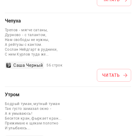
Чепуха
Трепов - мягче сатаны,
Дурново - с талантом,
Нам свободы не нужны,
А рейтузы с кантом.
Сослан Нейдгарт в рудники,
С ним Курлов туда же
...
Саша Черный
56 строк
ЧИТАТЬ
Утром
Бодрый туман, мутный туман
Так густо замазал окно -
А я умываюсь!
Бесится кран, фыркает кран...
Прижимаю к щекам полотно
И улыбаюсь
...