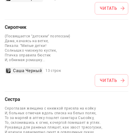
ЧИТАТЬ
Сиропчик
(Посвящается "детским" поэтессам)
Дама, качаясь на ветке,
Пикала: "Милые детки!
Солнышко чмокнуло кустик,
Птичка оправила бюстик
И, обнимая ромашку
...
Саша Черный
13 строк
ЧИТАТЬ
Сестра
Сероглазая женщина с книжкой присела на койку
И, больных отмечая вдоль списка на белых полях,
То за марлей в аптеку пошлет санитара Сысойку,
То, склонившись к огню, кочергой помешает в углях.
Рукавица для раненых пляшет, как хвост трясогузки,
И крючок равномерно снует в освещенных руках
...