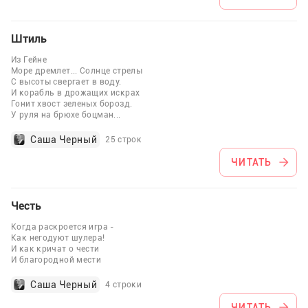
Штиль
Из Гейне
Море дремлет... Солнце стрелы
С высоты свергает в воду.
И корабль в дрожащих искрах
Гонит хвост зеленых борозд.
У руля на брюхе боцман
...
Саша Черный
25 строк
ЧИТАТЬ
Честь
Когда раскроется игра -
Как негодуют шулера!
И как кричат о чести
И благородной мести
Саша Черный
4 строки
ЧИТАТЬ