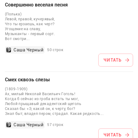
Совершенно веселая песня
(Полька)
Левой, правой, кучерявый,
Что ты ерзаешь, как черт?
Угощение на славу,
Музыканты - первый сорт.
Вот смотри
...
Саша Черный
50 строк
ЧИТАТЬ
Смех сквозь слезы
(1809-1909)
Ах, милый Николай Васильич Гоголь!
Когда б сейчас из гроба встать ты мог,
Любой прыщавый декадентский щеголь
Сказал бы: «Э, какой он, к черту, бог?
Знал быт, владел пером, страдал. Какая редкость
...
Саша Черный
57 строк
ЧИТАТЬ