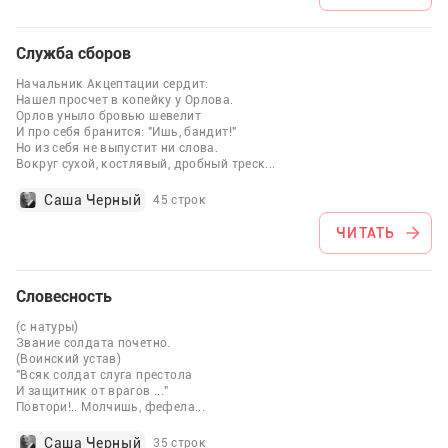
Служба сборов
Начальник Акцептации сердит:
Нашел просчет в копейку у Орлова.
Орлов уныло бровью шевелит
И про себя бранится: "Ишь, бандит!"
Но из себя не выпустит ни слова.
Вокруг сухой, костлявый, дробный треск
...
Саша Черный
45 строк
ЧИТАТЬ
Словесность
(с натуры)
Звание солдата почетно.
(Воинский устав)
"Всяк солдат слуга престола
И защитник от врагов ..."
Повтори!.. Молчишь, фефела
...
Саша Черный
35 строк