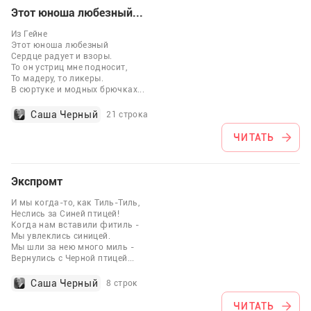
Этот юноша любезный...
Из Гейне
Этот юноша любезный
Сердце радует и взоры.
То он устриц мне подносит,
То мадеру, то ликеры.
В сюртуке и модных брючках
...
Саша Черный
21 строка
ЧИТАТЬ
Экспромт
И мы когда-то, как Тиль-Тиль,
Неслись за Синей птицей!
Когда нам вставили фитиль -
Мы увлеклись синицей.
Мы шли за нею много миль -
Вернулись с Черной птицей
...
Саша Черный
8 строк
ЧИТАТЬ