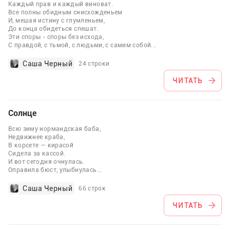
Каждый прав и каждый виноват.
Все полны обидным снисхожденьем
И, мешая истину с глумленьем,
До конца обидеться спешат.
Эти споры - споры без исхода,
С правдой, с тьмой, с людьми, с самим собой
...
Саша Черный
24 строки
ЧИТАТЬ
Солнце
Всю зиму нормандская баба,
Недвижнее краба,
В корсете — кирасой
Сидела за кассой.
И вот сегодня очнулась.
Оправила бюст, улыбнулась
...
Саша Черный
66 строк
ЧИТАТЬ