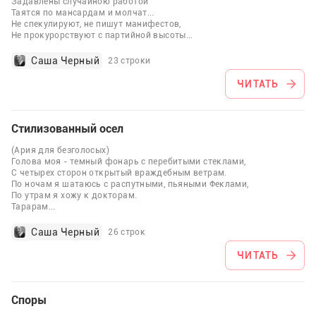
Задавлены случайною работой
Таятся по мансардам и молчат...
Не спекулируют, не пишут манифестов,
Не прокурорствуют с партийной высоты
...
Саша Черный
23 строки
ЧИТАТЬ
Стилизованный осел
(Ария для безголосых)
Голова моя - темный фонарь с перебитыми стеклами,
С четырех сторон открытый враждебным ветрам.
По ночам я шатаюсь с распутными, пьяными Феклами,
По утрам я хожу к докторам.
Тарарам
...
Саша Черный
26 строк
ЧИТАТЬ
Споры