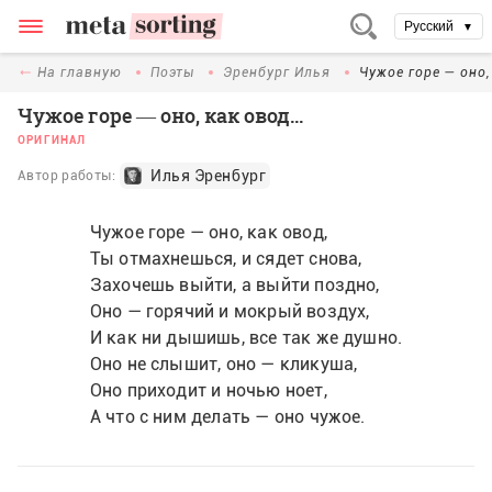
Русский
▼
На главную
Поэты
Эренбург Илья
Чужое горе — оно,
Чужое горе — оно, как овод...
ОРИГИНАЛ
Илья Эренбург
Автор работы:
Чужое горе — оно, как овод,
Ты отмахнешься, и сядет снова,
Захочешь выйти, а выйти поздно,
Оно — горячий и мокрый воздух,
И как ни дышишь, все так же душно.
Оно не слышит, оно — кликуша,
Оно приходит и ночью ноет,
А что с ним делать — оно чужое.