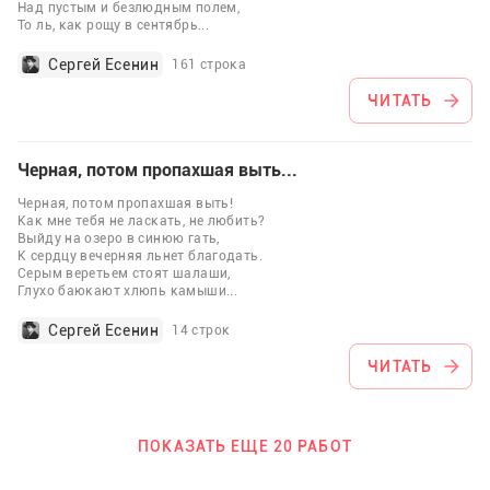
Над пустым и безлюдным полем,
То ль, как рощу в сентябрь
...
Сергей Есенин
161 строка
ЧИТАТЬ
Черная, потом пропахшая выть...
Черная, потом пропахшая выть!
Как мне тебя не ласкать, не любить?
Выйду на озеро в синюю гать,
К сердцу вечерняя льнет благодать.
Серым веретьем стоят шалаши,
Глухо баюкают хлюпь камыши
...
Сергей Есенин
14 строк
ЧИТАТЬ
ПОКАЗАТЬ ЕЩЕ 20 РАБОТ