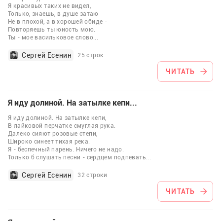
Я красивых таких не видел,
Только, знаешь, в душе затаю
Не в плохой, а в хорошей обиде -
Повторяешь ты юность мою.
Ты - мое васильковое слово
...
Сергей Есенин
25 строк
ЧИТАТЬ
Я иду долиной. На затылке кепи...
Я иду долиной. На затылке кепи,
В лайковой перчатке смуглая рука.
Далеко сияют розовые степи,
Широко синеет тихая река.
Я - беспечный парень. Ничего не надо.
Только б слушать песни - сердцем подпевать
...
Сергей Есенин
32 строки
ЧИТАТЬ