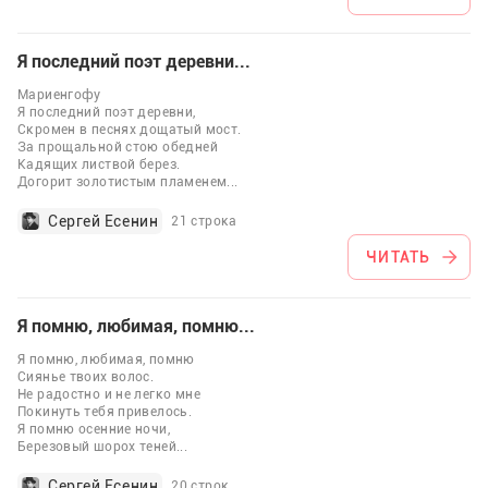
Я последний поэт деревни...
Мариенгофу
Я последний поэт деревни,
Скромен в песнях дощатый мост.
За прощальной стою обедней
Кадящих листвой берез.
Догорит золотистым пламенем
...
Сергей Есенин
21 строка
ЧИТАТЬ
Я помню, любимая, помню...
Я помню, любимая, помню
Сиянье твоих волос.
Не радостно и не легко мне
Покинуть тебя привелось.
Я помню осенние ночи,
Березовый шорох теней
...
Сергей Есенин
20 строк