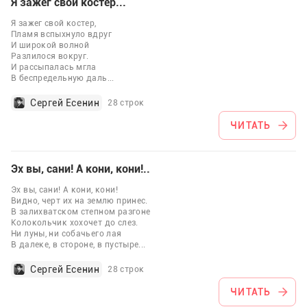
Я зажег свой костер...
Я зажег свой костер,
Пламя вспыхнуло вдруг
И широкой волной
Разлилося вокруг.
И рассыпалась мгла
В беспредельную даль
...
Сергей Есенин
28 строк
ЧИТАТЬ
Эх вы, сани! А кони, кони!..
Эх вы, сани! А кони, кони!
Видно, черт их на землю принес.
В залихватском степном разгоне
Колокольчик хохочет до слез.
Ни луны, ни собачьего лая
В далеке, в стороне, в пустыре
...
Сергей Есенин
28 строк
ЧИТАТЬ