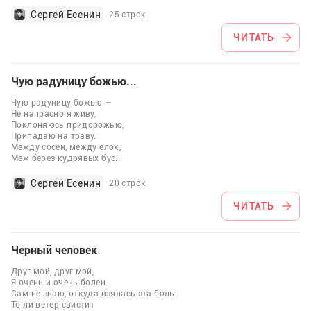
Сергей Есенин
25 строк
ЧИТАТЬ
Чую радуницу божью...
Чую радуницу божью —
Не напрасно я живу,
Поклоняюсь придорожью,
Припадаю на траву.
Между сосен, между елок,
Меж берез кудрявых бус
...
Сергей Есенин
20 строк
ЧИТАТЬ
Черный человек
Друг мой, друг мой,
Я очень и очень болен.
Сам не знаю, откуда взялась эта боль.
То ли ветер свистит