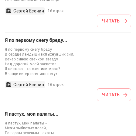
Распласталась на тихой воде
...
Сергей Есенин
16 строк
ЧИТАТЬ
Я по первому снегу бреду...
Я по первому снегу бреду,
В сердце ландыши вспыхнувших сил.
Вечер синею свечкой звезду
Над дорогой моей засветил.
Я не знаю - то свет или мрак?
В чаще ветер поет иль петух
...
Сергей Есенин
16 строк
ЧИТАТЬ
Я пастух, мои палаты...
Я пастух, мои палаты -
Межи зыбистых полей,
По горам зеленым - скаты