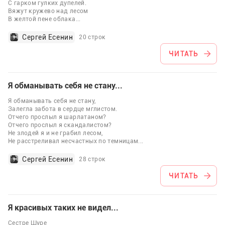
С гарком гулких дупелей.
Вяжут кружево над лесом
В желтой пене облака
...
Сергей Есенин
20 строк
ЧИТАТЬ
Я обманывать себя не стану...
Я обманывать себя не стану,
Залегла забота в сердце мглистом.
Отчего прослыл я шарлатаном?
Отчего прослыл я скандалистом?
Не злодей я и не грабил лесом,
Не расстреливал несчастных по темницам
...
Сергей Есенин
28 строк
ЧИТАТЬ
Я красивых таких не видел...
Сестре Шуре