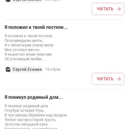
ЧИТАТЬ
Я положил к твоей постели...
Я положил к твоей постели
Полузавядшие цветы,
И с лепестками помертвели
Мои усталые мечты.
Я нашептал моим левкоям
Об угасающей любви
...
Сергей Есенин
16 строк
ЧИТАТЬ
Я покинул родимый дом...
Я покинул родимый дом,
Голубую оставил Русь.
В три звезды березняк над прудом
Теплит матери старой грусть.
Золотою лягушкой луна