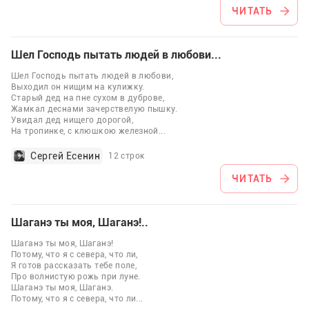
ЧИТАТЬ
Шел Господь пытать людей в любови...
Шел Господь пытать людей в любови,
Выходил он нищим на кулижку.
Старый дед на пне сухом в дуброве,
Жамкал деснами зачерствелую пышку.
Увидал дед нищего дорогой,
На тропинке, с клюшкою железной
...
Сергей Есенин
12 строк
ЧИТАТЬ
Шаганэ ты моя, Шаганэ!..
Шаганэ ты моя, Шаганэ!
Потому, что я с севера, что ли,
Я готов рассказать тебе поле,
Про волнистую рожь при луне.
Шаганэ ты моя, Шаганэ.
Потому, что я с севера, что ли
...