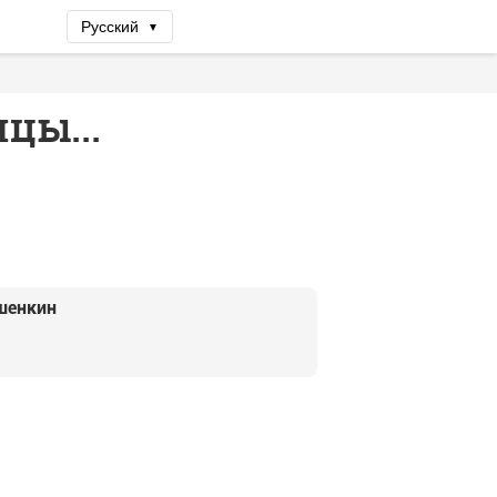
Русский
▼
цы...
шенкин