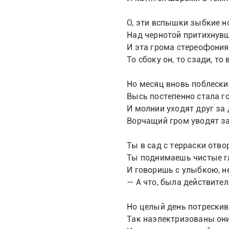
О, эти вспышки зыбкие 
Над чернотой притихнув
И эта грома стереофония
То сбоку он, то сзади, то 
Но месяц вновь поблески
Высь постепенно стала г
И молнии уходят друг за
Ворчащий гром уводят за
Ты в сад с терраски отво
Ты поднимаешь чистые г
И говоришь с улыбкою, не
— А что, была действител
Но целый день потрески
Так наэлектризованы они