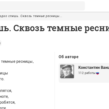
адко спишь. Сквозь темные ресницы...
ь. Сквозь темные ресни
н
Об авторе
 темные ресницы,
Константин Ван
ницы
112 работы
го.
лпятся,
ноте,
робятся,
оте.