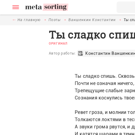
На главную
Поэты
Ваншенкин Константин
Ты сл
Ты сладко спиш
ОРИГИНАЛ
Константин Ваншенки
Автор работы:
Ты сладко спишь. Сквозь
Почти не означая ничего,
Трепещущие слабые зар
Сознания коснулись твое
Ревет гроза, и молнии то
Толкаются локтями в тес
А звуки грома рвутся, и д
И катятся шарами в темн