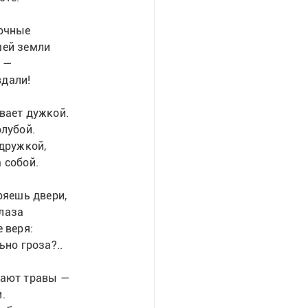
ночные
шей земли
 —
вдали!
вает дужкой.
олубой.
 дружкой,
 собой.
ряешь двери,
лаза
 веря:
ьно гроза?..
вают травы —
.